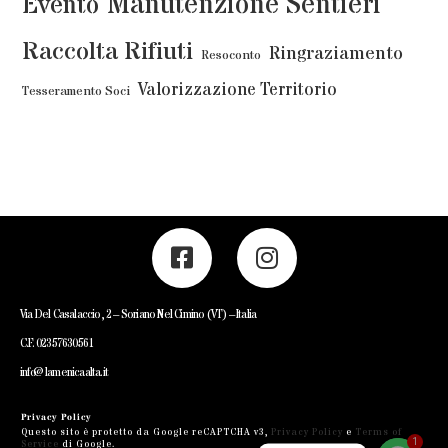
Manutenzione Sentieri
Evento
Raccolta Rifiuti
Ringraziamento
Resoconto
Valorizzazione Territorio
Tesseramento Soci
Via Del Casalaccio, 2 – Soriano Nel Cimino (VT) – Italia
C.F. 02357630561
info@lamenicaalta.it
Privacy Policy
Questo sito è protetto da Google reCAPTCHA v3,
Privacy Policy
e
Terms of
1
Service
di Google.